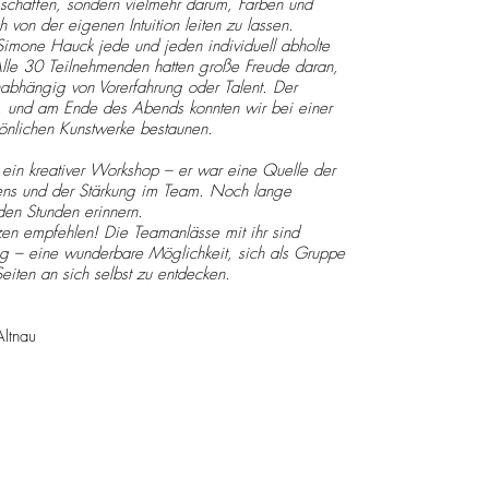
 schaffen, sondern vielmehr darum, Farben und
h von der eigenen Intuition leiten zu lassen.
imone Hauck jede und jeden individuell abholte
Alle 30 Teilnehmenden hatten große Freude daran,
nabhängig von Vorerfahrung oder Talent. Der
kt, und am Ende des Abends konnten wir bei einer
önlichen Kunstwerke bestaunen.
 ein kreativer Workshop – er war eine Quelle der
ens und der Stärkung im Team. Noch lange
den Stunden erinnern.
n empfehlen! Die Teamanlässe mit ihr sind
tig – eine wunderbare Möglichkeit, sich als Gruppe
Seiten an sich selbst zu entdecken.
Altnau
Rechtliches
Malatelier
Impressum
KUNSTTRAUM