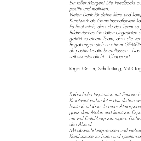
Ein toller Morgen! Die Feedbacks a
positiv und motiviert.
Vielen Dank für deine klare und kom
Kunstwerk als Gemeinschaftswerk ka
Es freut mich, dass du das Team so p
Bildnerisches Gestalten Ungeübten s
gehört zu einem Team, dass die ver
Begabungen sich zu einem GEMEIN
du positiv kreativ beeinflussen…Das 
selbstverständlich!...Chapeau!!
Roger Geiser, Schulleitung, VSG Tä
Farbenfrohe Inspiration mit Simone 
Kreativität verbindet – das durfte
hautnah erleben. In einer Atmosphäre
ganz dem Malen und kreativen Exper
mit viel Einfühlungsvermögen, Fachw
den Abend.
Mit abwechslungsreichen und vielsei
Komfortzone zu holen und spieleris