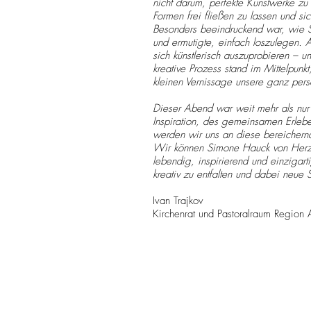
nicht darum, perfekte Kunstwerke zu
Formen frei fließen zu lassen und sic
Besonders beeindruckend war, wie S
und ermutigte, einfach loszulegen. 
sich künstlerisch auszuprobieren – u
kreative Prozess stand im Mittelpun
kleinen Vernissage unsere ganz pers
Dieser Abend war weit mehr als nur
Inspiration, des gemeinsamen Erleb
werden wir uns an diese bereichern
Wir können Simone Hauck von Herze
lebendig, inspirierend und einzigar
kreativ zu entfalten und dabei neue 
Ivan Trajkov
Kirchenrat und Pastoralraum Region 
Kontakt
Simone Hauck