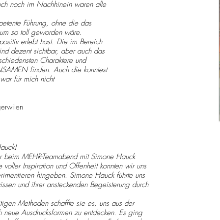
uch noch im Nachhinein waren alle
petente Führung, ohne die das
um so toll geworden wäre.
ositiv erlebt hast. Die im Bereich
ind dezent sichtbar, aber auch das
schiedensten Charaktere und
SAMEN finden. Auch die konntest
war für mich nicht
gerwilen
Hauck!
n wir beim MEHR-Teamabend mit Simone Hauck
 voller Inspiration und Offenheit konnten wir uns
imentieren hingeben. Simone Hauck führte uns
issen und ihrer ansteckenden Begeisterung durch
tigen Methoden schaffte sie es, uns aus der
ch neue Ausdrucksformen zu entdecken. Es ging