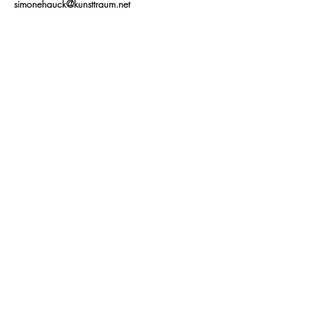
simonehauck@kunsttraum.net
Kontakt
Simone Hauck
Bool 12B
8574 Oberhofen TG
+41 79 541 34 65
simonehauck@kunsttraum.net
Malatelier
KUNSTTRAUM
Hafenstrasse 48
8280 Kreuzlingen