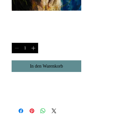
Protected (2021)
Preis
CHF 1'150.00
Anzahl
*
In den Warenkorb
Originalgemälde
50x70cm
Öl auf Mixed media, Leinwand
Kontakt